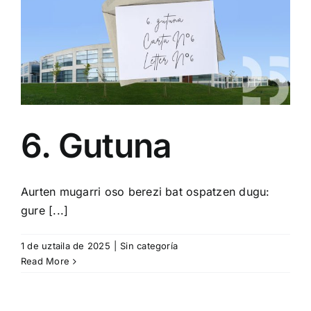
6. Gutuna
Aurten mugarri oso berezi bat ospatzen dugu:
gure [...]
1 de uztaila de 2025
|
Sin categoría
Read More