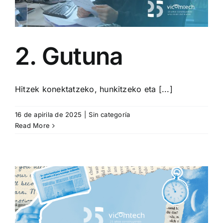
2. Gutuna
Hitzek konektatzeko, hunkitzeko eta [...]
16 de apirila de 2025
|
Sin categoría
Read More