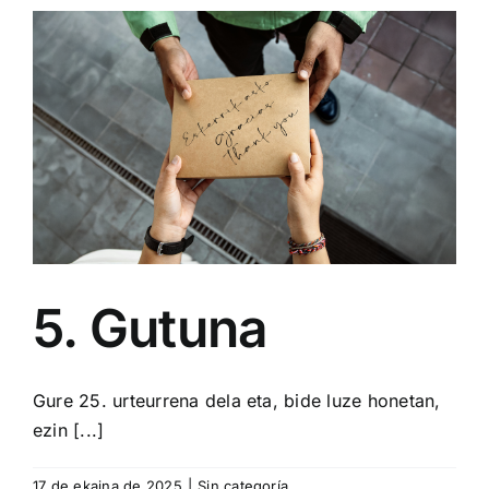
5. Gutuna
Gure 25. urteurrena dela eta, bide luze honetan,
ezin [...]
17 de ekaina de 2025
|
Sin categoría