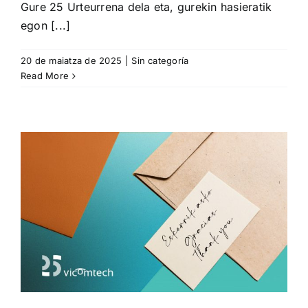
Gure 25 Urteurrena dela eta, gurekin hasieratik
egon [...]
20 de maiatza de 2025
|
Sin categoría
Read More